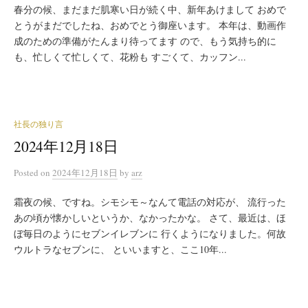
春分の候、まだまだ肌寒い日が続く中、新年あけまして おめで
とうがまだでしたね、おめでとう御座います。 本年は、動画作
成のための準備がたんまり待ってます ので、もう気持ち的に
も、忙しくて忙しくて、花粉も すごくて、カッフン...
社長の独り言
2024年12月18日
Posted
on
2024年12月18日
by
arz
霜夜の候、ですね。シモシモ～なんて電話の対応が、 流行った
あの頃が懐かしいというか、なかったかな。 さて、最近は、ほ
ぼ毎日のようにセブンイレブンに 行くようになりました。何故
ウルトラなセブンに、 といいますと、ここ10年...