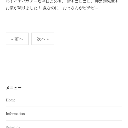
わ！イナバウアーな今日この頃、 雷もゴロゴロ、井之頭先生も
お腹が減りました！ 夏なのに、おっさんがピチピ...
投
« 前へ
次へ »
稿
の
ペ
ー
ジ
送
メニュー
り
Home
Information
Schedule