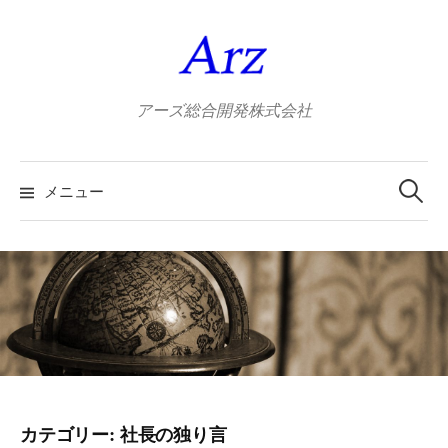
コ
ン
テ
ン
アーズ総合開発株式会社
ツ
へ
検
ス
索:
メニュー
キ
ッ
プ
カテゴリー:
社長の独り言