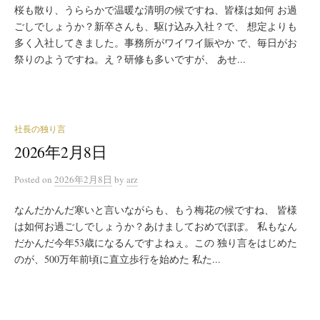
桜も散り、うららかで温暖な清明の候ですね、皆様は如何 お過
ごしでしょうか？新卒さんも、駆け込み入社？で、 想定よりも
多く入社してきました。事務所がワイワイ賑やか で、毎日がお
祭りのようですね。え？研修も多いですが、 あせ...
社長の独り言
2026年2月8日
Posted
on
2026年2月8日
by
arz
なんだかんだ寒いと言いながらも、もう梅花の候ですね、 皆様
は如何お過ごしでしょうか？あけましておめでぽぽ。 私もなん
だかんだ今年53歳になるんですよねぇ。この 独り言をはじめた
のが、500万年前頃に直立歩行を始めた 私た...