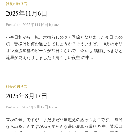
社長の独り言
2025年11月6日
Posted
on
2025年11月6日
by
arz
小春日和から一転、木枯らしの吹く季節となりました今日 この
頃、皆様は如何お過ごしでしょうか？そういえば、 10月のオリ
オン座流星群のピークが22日くらいで、今回も 結構はっきりと
流星が見えたりしました！清々しい夜空 の中...
社長の独り言
2025年8月17日
Posted
on
2025年8月17日
by
arz
立秋の候、ですが、まだまだ35度超えのあっつあつです。 風呂
ならぬるいんですがねぇ笑そんな暑い夏真っ盛りの 中、皆様は