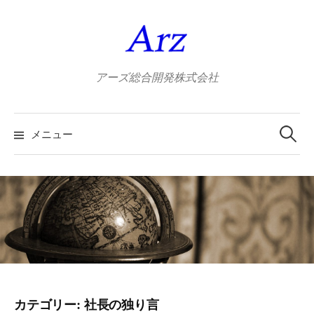
コ
ン
テ
ン
アーズ総合開発株式会社
ツ
へ
検
ス
索:
メニュー
キ
ッ
プ
カテゴリー:
社長の独り言