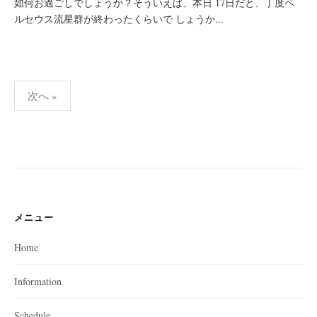
如何お過ごしでしょうか？そういえば、本日 17日だと、丁度ペ
ルセウス流星群が終わったくらいで しょうか...
投
次へ »
稿
の
ペ
ー
ジ
送
メニュー
り
Home
Information
Schedule