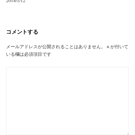
2014/1/12
ゲ
ー
シ
コメントする
ョ
ン
メールアドレスが公開されることはありません。
※
が付いて
いる欄は必須項目です