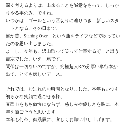
深く考えるよりは、出来ることを誠意をもって、しっか
りやる事のみ、ですね。
いつかは、ゴールという区切りに辿りつき、新しいスタ
ートとなる、その日まで。
遥か昔、Starting Over という曲をライブなどで歌ってい
たのを思い出しました。
よーし、今年も、沢山歌って笑って仕事するぞーと思う
吉宗でした。いえ、篤です。
関係は一切ないのですが、究極超人Rの分厚い単行本が
出て、とても嬉しいデース。
それでは、お別れのお時間となりました。本年もいつも
朗らかな笑顔で過ごせる様、
克己心をもち傲慢にならず、慈しみや優しさを胸に、本
年を過ごそうと思います。
本年も何卒、御贔屓に、宜しくお願い申し上げます。