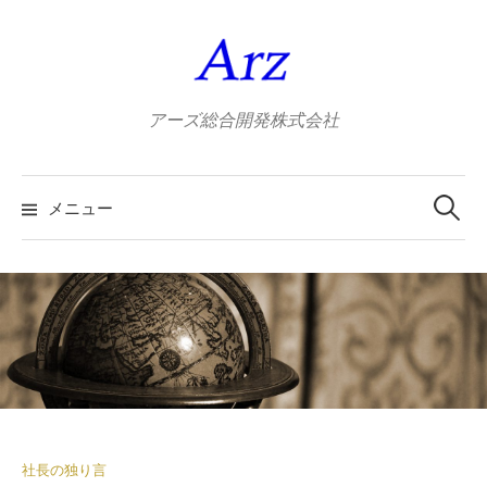
コ
ン
テ
ン
アーズ総合開発株式会社
ツ
へ
検
ス
索:
メニュー
キ
ッ
プ
社長の独り言