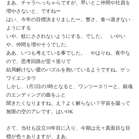
まあ、チャラへっちゃらですが、早いとこ仲間や社員を
増やさないと、ですねー
はい、今年の目標決まりましたー。蟹さ、食べ過ぎない
ようにする
いや、蚊にさされないようにする、でした。 いやい
や、仲間を増やそうでした。
ああ、いつも考えている事でした。 やはりね、夜中な
ので、思考回路が堂々巡りで
結局解けない愛のパズルを抱いているようですね。ゲッ
ワイエンタウ
しかし、1月2日の3時となると、ワンツースリーと、銀魂
のエンディングの曲をふと
聞きたくなりますね。え？よく解らない？宇宙を蹴って
無限の空のアレです。はいOK
さて、当社も設立10年目に入り、今期は元々真面目な目
標が色々ありますが、まあ、