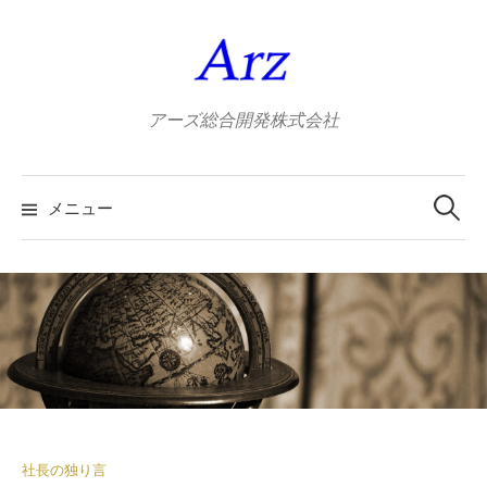
コ
ン
テ
ン
アーズ総合開発株式会社
ツ
へ
検
ス
索:
メニュー
キ
ッ
プ
社長の独り言