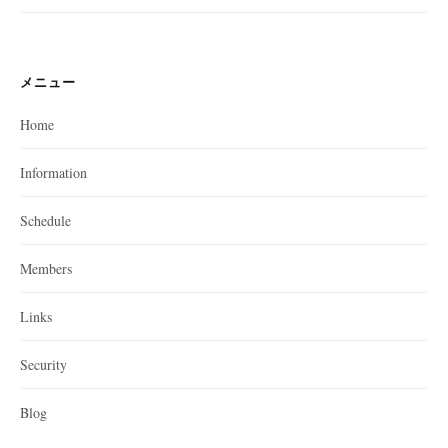
ョ
ン
メニュー
Home
Information
Schedule
Members
Links
Security
Blog